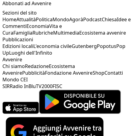
Abbonati ad Avvenire
Sezioni del sito
Home
Attualità
Politica
Mondo
Agorà
Podcast
Chiesa
Idee e
Commenti
Economia
Vita e
Cura
Famiglia
Rubriche
Multimedia
Ecosistema avvenire
Pubblicazioni
Edizioni locali
L'economia civile
Gutenberg
Popotus
Pop
Up
Luoghi dell'Infinito
Avvenire
Chi siamo
Redazione
Ecosistema
Avvenire
Pubblicità
Fondazione Avvenire
Shop
Contatti
Mondo CEI
SIR
Radio InBlu
TV2000
FISC