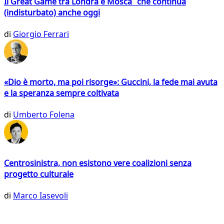
Il Great Game tra Londra e Mosca che continua
(indisturbato) anche oggi
di
Giorgio Ferrari
«Dio è morto, ma poi risorge»: Guccini, la fede mai avuta
e la speranza sempre coltivata
di
Umberto Folena
Centrosinistra, non esistono vere coalizioni senza
progetto culturale
di
Marco Iasevoli