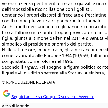
veterano senza pentimenti gli erano già valse una c
dell’impossibile riconciliazione con i gollisti.
Condendo i propri discorsi di frecciate e frecciatin
con il tempo più volte a risponderne in tribunale.
Anche molti dei suoi nemici gli hanno riconosciuto 
fino all’ultimo uno spirito troppo provocatorio, inc
figlia, giunta al timone dell’Fn nel 2011 e divenuta v
simbolico di presidente onorario del partito.
Nelle ultime ore, in ogni caso, gli amici ancora in vit
come l’avanzata alle Europee 1984 (10,95%, tallonand
conquistati, come Tolone nel 1995.
Secondo il
Figaro
, «si spegne la figura politica con
il quale «il giudizio spetterà alla Storia». A sinist
© RIPRODUZIONE RISERVATA
Seguici anche su Google Discover di Avvenire
Altro di Mondo