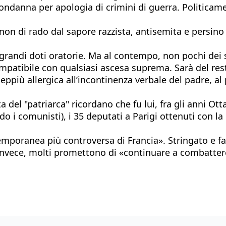
ondanna per apologia di crimini di guerra. Politicame
e non di rado dal sapore razzista, antisemita e persi
grandi doti oratorie. Ma al contempo, non pochi dei 
ompatibile con qualsiasi ascesa suprema. Sarà del rest
ieppiù allergica all’incontinenza verbale del padre, al
a del "patriarca" ricordano che fu lui, fra gli anni Ott
o i comunisti), i 35 deputati a Parigi ottenuti con la
temporanea più controversa di Francia». Stringato e fa
ra, invece, molti promettono di «continuare a combatter