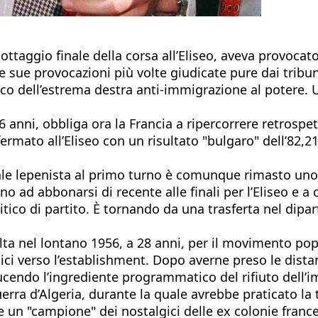
allottaggio finale della corsa all’Eliseo, aveva provoc
 le sue provocazioni più volte giudicate pure dai tribu
tico dell’estrema destra anti-immigrazione al potere
96 anni, obbliga ora la Francia a ripercorrere retros
nfermato all’Eliseo con un risultato "bulgaro" dell’82,
rale lepenista al primo turno è comunque rimasto uno s
 fino ad abbonarsi di recente alle finali per l’Eliseo e
itico di partito. È tornando da una trasferta nel dip
ta nel lontano 1956, a 28 anni, per il movimento popu
tici verso l’establishment. Dopo averne preso le dista
ucendo l’ingrediente programmatico del rifiuto dell’
ra d’Algeria, durante la quale avrebbe praticato la t
e un "campione" dei nostalgici delle ex colonie franc