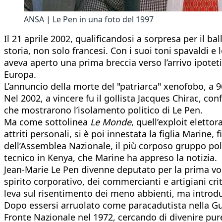
ANSA | Le Pen in una foto del 1997
Il 21 aprile 2002, qualificandosi a sorpresa per il b
storia, non solo francesi. Con i suoi toni spavaldi e
aveva aperto una prima breccia verso l’arrivo ipote
Europa.
L’annuncio della morte del "patriarca" xenofobo, a 
Nel 2002, a vincere fu il gollista Jacques Chirac, co
che mostrarono l’isolamento politico di Le Pen.
Ma come sottolinea
Le Monde
, quell’exploit eletto
attriti personali, si è poi innestata la figlia Marine,
dell’Assemblea Nazionale, il più corposo gruppo pol
tecnico in Kenya, che Marine ha appreso la notizia.
Jean-Marie Le Pen divenne deputato per la prima vol
spirito corporativo, dei commercianti e artigiani cri
leva sul risentimento dei meno abbienti, ma introd
Dopo essersi arruolato come paracadutista nella Guer
Fronte Nazionale nel 1972, cercando di divenire pur