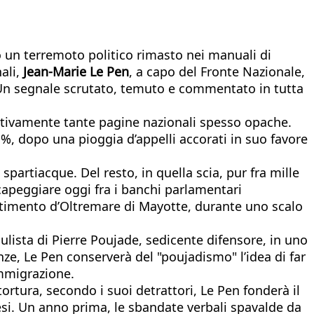
ato un terremoto politico rimasto nei manuali di
nali,
Jean-Marie Le Pen
, a capo del Fronte Nazionale,
. Un segnale scrutato, temuto e commentato in tutta
pettivamente tante pagine nazionali spesso opache.
21%, dopo una pioggia d’appelli accorati in suo favore
partiacque. Del resto, in quella scia, pur fra mille
 a capeggiare oggi fra i banchi parlamentari
artimento d’Oltremare di Mayotte, durante uno scalo
lista di Pierre Poujade, sedicente difensore, in uno
nze, Le Pen conserverà del "poujadismo" l’idea di far
immigrazione.
ortura, secondo i suoi detrattori, Le Pen fonderà il
esi. Un anno prima, le sbandate verbali spavalde da