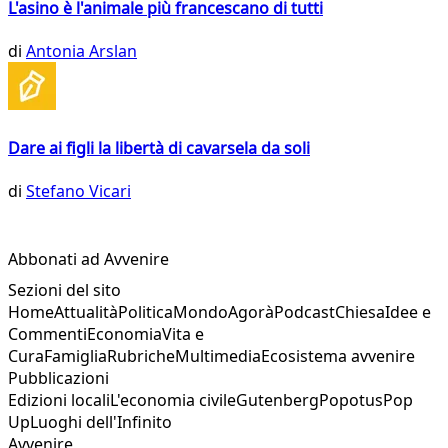
L'asino è l'animale più francescano di tutti
di
Antonia Arslan
Dare ai figli la libertà di cavarsela da soli
di
Stefano Vicari
Abbonati ad Avvenire
Sezioni del sito
Home
Attualità
Politica
Mondo
Agorà
Podcast
Chiesa
Idee e
Commenti
Economia
Vita e
Cura
Famiglia
Rubriche
Multimedia
Ecosistema avvenire
Pubblicazioni
Edizioni locali
L'economia civile
Gutenberg
Popotus
Pop
Up
Luoghi dell'Infinito
Avvenire