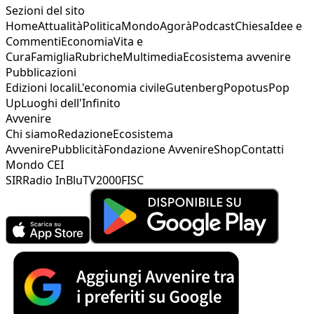
Sezioni del sito
Home
Attualità
Politica
Mondo
Agorà
Podcast
Chiesa
Idee e
Commenti
Economia
Vita e
Cura
Famiglia
Rubriche
Multimedia
Ecosistema avvenire
Pubblicazioni
Edizioni locali
L'economia civile
Gutenberg
Popotus
Pop
Up
Luoghi dell'Infinito
Avvenire
Chi siamo
Redazione
Ecosistema
Avvenire
Pubblicità
Fondazione Avvenire
Shop
Contatti
Mondo CEI
SIR
Radio InBlu
TV2000
FISC