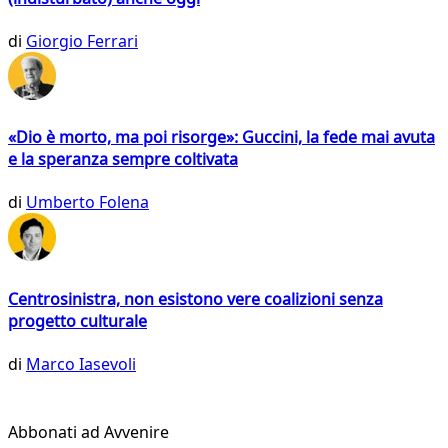
di
Giorgio Ferrari
«Dio è morto, ma poi risorge»: Guccini, la fede mai avuta
e la speranza sempre coltivata
di
Umberto Folena
Centrosinistra, non esistono vere coalizioni senza
progetto culturale
di
Marco Iasevoli
Abbonati ad Avvenire