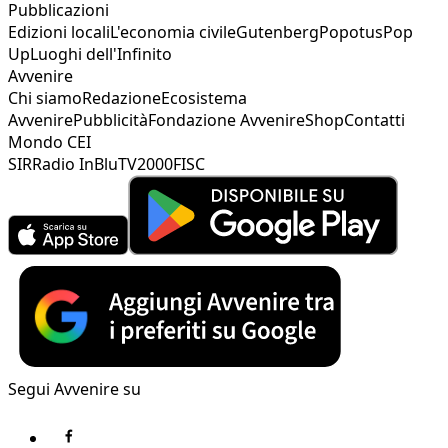
Pubblicazioni
Edizioni locali
L'economia civile
Gutenberg
Popotus
Pop
Up
Luoghi dell'Infinito
Avvenire
Chi siamo
Redazione
Ecosistema
Avvenire
Pubblicità
Fondazione Avvenire
Shop
Contatti
Mondo CEI
SIR
Radio InBlu
TV2000
FISC
Segui Avvenire su