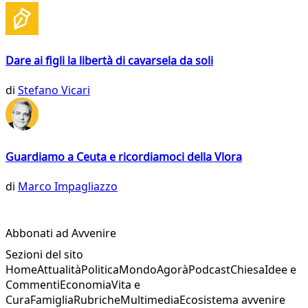
Dare ai figli la libertà di cavarsela da soli
di
Stefano Vicari
Guardiamo a Ceuta e ricordiamoci della Vlora
di
Marco Impagliazzo
Abbonati ad Avvenire
Sezioni del sito
Home
Attualità
Politica
Mondo
Agorà
Podcast
Chiesa
Idee e
Commenti
Economia
Vita e
Cura
Famiglia
Rubriche
Multimedia
Ecosistema avvenire