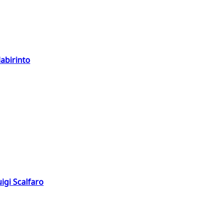
labirinto
igi Scalfaro