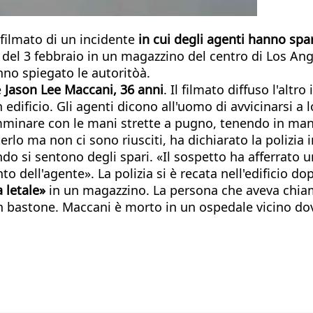
l filmato di un incidente
in cui degli agenti hanno spa
ia del 3 febbraio in un magazzino del centro di Los An
anno spiegato le autoritòà.
e
Jason Lee Maccani, 36 anni
. Il filmato diffuso l'alt
 edificio. Gli agenti dicono all'uomo di avvicinarsi a l
mminare con le mani strette a pugno, tenendo in m
rlo ma non ci sono riusciti, ha dichiarato la polizia 
ndo si sentono degli spari. «Il sospetto ha afferrato 
 dell'agente». La polizia si è recata nell'edificio
 letale»
in un magazzino. La persona che aveva chiama
un bastone. Maccani è morto in un ospedale vicino do