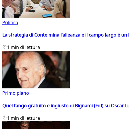
Politica
La strategia di Conte mina l'alleanza e il campo largo è un 
1 min di lettura
Primo piano
Quel fango gratuito e ingiusto di Bignami (FdI) su Oscar Lu
1 min di lettura