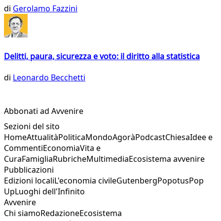
di
Gerolamo Fazzini
Delitti, paura, sicurezza e voto: il diritto alla statistica
di
Leonardo Becchetti
Abbonati ad Avvenire
Sezioni del sito
Home
Attualità
Politica
Mondo
Agorà
Podcast
Chiesa
Idee e
Commenti
Economia
Vita e
Cura
Famiglia
Rubriche
Multimedia
Ecosistema avvenire
Pubblicazioni
Edizioni locali
L'economia civile
Gutenberg
Popotus
Pop
Up
Luoghi dell'Infinito
Avvenire
Chi siamo
Redazione
Ecosistema