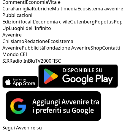
Commenti
Economia
Vita e
Cura
Famiglia
Rubriche
Multimedia
Ecosistema avvenire
Pubblicazioni
Edizioni locali
L'economia civile
Gutenberg
Popotus
Pop
Up
Luoghi dell'Infinito
Avvenire
Chi siamo
Redazione
Ecosistema
Avvenire
Pubblicità
Fondazione Avvenire
Shop
Contatti
Mondo CEI
SIR
Radio InBlu
TV2000
FISC
Segui Avvenire su