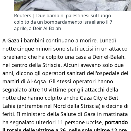
Reuters | Due bambini palestinesi sul luogo
colpito da un bombardamento israeliano il 7
aprile, a Deir Al-Balah
A Gaza i bambini continuano a morire. Lunedì
notte cinque minori sono stati uccisi in un attacco
israeliano che ha colpito una casa a Deir el-Balah,
nel centro della Striscia. Alcuni avevano solo due
anni, dicono gli operatori sanitari dell'ospedale dei
martiri di Al-Aqsa. Gli stessi operatori hanno
segnalato altre 10 vittime per gli attacchi della
notte che hanno colpito anche Gaza City e Beit
Lahia (entrambe nel Nord della Striscia) e decine di
feriti. Il ministero della Salute di Gaza in mattinata
ha segnalato ulteriori 11 persone uccise,
portando
il totale delle vittime a 26, nelle sole ultime 12 ore
.