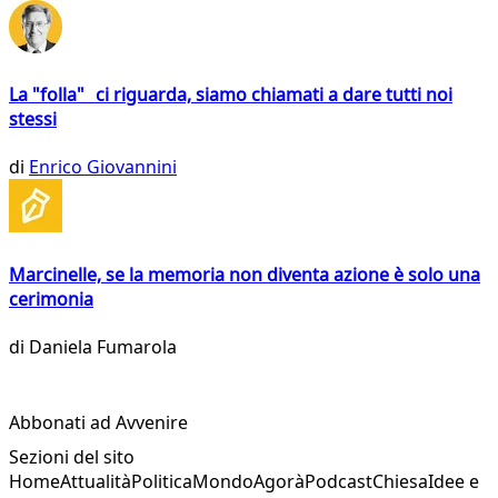
La "folla" ci riguarda, siamo chiamati a dare tutti noi
stessi
di
Enrico Giovannini
Marcinelle, se la memoria non diventa azione è solo una
cerimonia
di
Daniela Fumarola
Abbonati ad Avvenire
Sezioni del sito
Home
Attualità
Politica
Mondo
Agorà
Podcast
Chiesa
Idee e