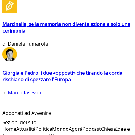
Marcinelle, se la memoria non diventa azione è solo una
cerimonia
di
Daniela Fumarola
Giorgia e Pedro, i due «opposti» che tirando la corda
rischiano di spezzare l'Europa
di
Marco Iasevoli
Abbonati ad Avvenire
Sezioni del sito
Home
Attualità
Politica
Mondo
Agorà
Podcast
Chiesa
Idee e