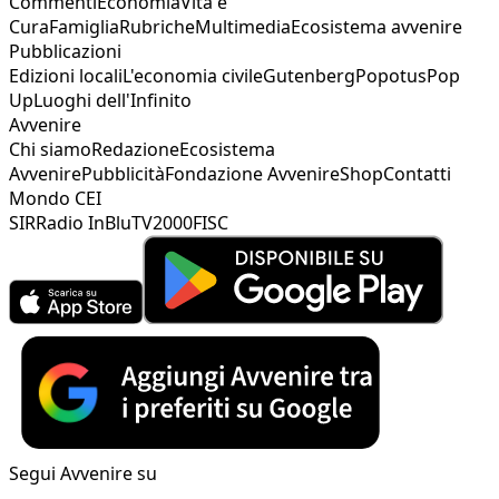
Commenti
Economia
Vita e
Cura
Famiglia
Rubriche
Multimedia
Ecosistema avvenire
Pubblicazioni
Edizioni locali
L'economia civile
Gutenberg
Popotus
Pop
Up
Luoghi dell'Infinito
Avvenire
Chi siamo
Redazione
Ecosistema
Avvenire
Pubblicità
Fondazione Avvenire
Shop
Contatti
Mondo CEI
SIR
Radio InBlu
TV2000
FISC
Segui Avvenire su