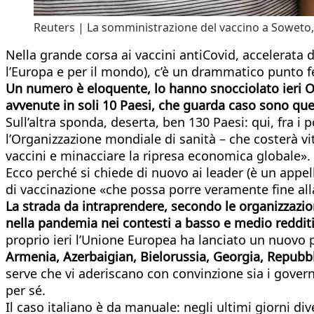
Reuters | La somministrazione del vaccino a Soweto,
Nella grande corsa ai vaccini antiCovid, accelerata
l’Europa e per il mondo), c’è un drammatico punto f
Un numero è eloquente, lo hanno snocciolato ieri Oms
avvenute in soli 10 Paesi, che guarda caso sono que
Sull’altra sponda, deserta, ben 130 Paesi: qui, fra i
l’Organizzazione mondiale di sanità – che costerà vi
vaccini e minacciare la ripresa economica globale».
Ecco perché si chiede di nuovo ai leader (è un appel
di vaccinazione «che possa porre veramente fine all
La strada da intraprendere, secondo le organizzazio
nella pandemia nei contesti a basso e medio redditi
proprio ieri l’Unione Europea ha lanciato un nuovo p
Armenia, Azerbaigian, Bielorussia, Georgia, Repubb
serve che vi aderiscano con convinzione sia i gover
per sé.
Il caso italiano è da manuale: negli ultimi giorni 