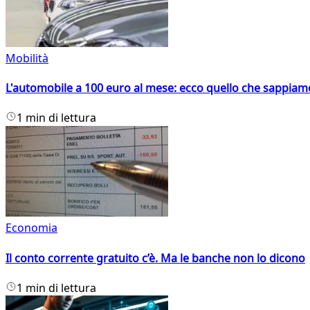
Mobilità
L'automobile a 100 euro al mese: ecco quello che sappiam
1 min di lettura
Economia
Il conto corrente gratuito c’è. Ma le banche non lo dicono
1 min di lettura