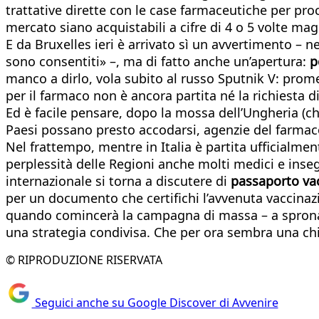
trattative dirette con le case farmaceutiche per proc
mercato siano acquistabili a cifre di 4 o 5 volte magg
E da Bruxelles ieri è arrivato sì un avvertimento – 
sono consentiti» –, ma di fatto anche un’apertura:
p
manco a dirlo, vola subito al russo Sputnik V: promett
per il farmaco non è ancora partita né la richiesta d
Ed è facile pensare, dopo la mossa dell’Ungheria (c
Paesi possano presto accodarsi, agenzie del farma
Nel frattempo, mentre in Italia è partita ufficialm
perplessità delle Regioni anche molti medici e inse
internazionale si torna a discutere di
passaporto vac
per un documento che certifichi l’avvenuta vaccinaz
quando comincerà la campagna di massa – a spronare 
una strategia condivisa. Che per ora sembra una chim
© RIPRODUZIONE RISERVATA
Seguici anche su Google Discover di Avvenire