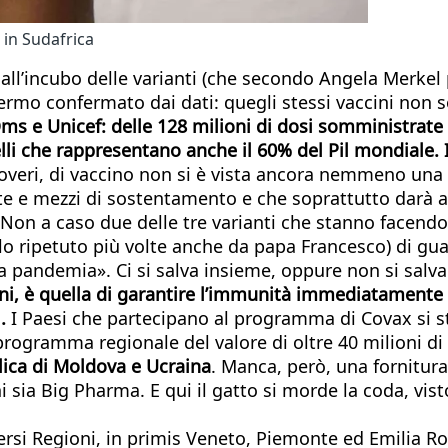
 in Sudafrica
 dall’incubo delle varianti (che secondo Angela Merke
ermo confermato dai dati: quegli stessi vaccini non s
 e Unicef: delle 128 milioni di dosi somministrate fi
lli che rappresentano anche il 60% del Pil mondiale. 
 poveri, di vaccino non si è vista ancora nemmeno una 
te e mezzi di sostentamento e che soprattutto darà al
 Non a caso due delle tre varianti che stanno facend
lo ripetuto più volte anche da papa Francesco) di guar
a pandemia». Ci si salva insieme, oppure non si salv
ni, è quella di garantire l’immunità immediatamente a
.
I Paesi che partecipano al programma di Covax si sta
rogramma regionale del valore di oltre 40 milioni di 
lica di Moldova e Ucraina
. Manca, però, una fornitura
ni sia Big Pharma. E qui il gatto si morde la coda, v
diversi Regioni, in primis Veneto, Piemonte ed Emilia