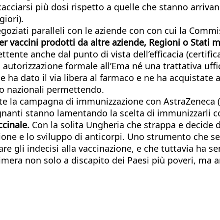
acciarsi più dosi rispetto a quelle che stanno arrivan
iori).
negoziati paralleli con le aziende con con cui la Com
er vaccini prodotti da altre aziende, Regioni o Stati
ente anche dal punto di vista dell’efficacia (certificat
i autorizzazione formale all’Ema né una trattativa uffi
he ha dato il via libera al farmaco e ne ha acquistat
co nazionali permettendo.
ente la campagna di immunizzazione con AstraZeneca (
gnanti stanno lamentando la scelta di immunizzarli co
cinale.
Con la solita Ungheria che strappa e decide di
ione e lo sviluppo di anticorpi. Uno strumento che se
gli indecisi alla vaccinazione, e che tuttavia ha sen
era non solo a discapito dei Paesi più poveri, ma anc