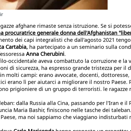
ir
 ragazze afghane rimaste senza istruzione. Se si potes
a procuratrice generale donna dell'Afghanistan "libero
ento dei capi integralisti che dall'agosto 2021 tengo
a Cartabia,
ha partecipato a un seminario sulla cond
ofessoressa
Anna Cherubini
.
ilo-occidentale aveva combattuto la corruzione e la vi
agioni di sicurezza, ha espresso grande tristezza per il
 molti campi: erano avvocate, docenti, dottoresse, art
ci erano lì per aiutarci a migliorare il nostro Paese. 
sono prigioniere di un gruppo di terroristi. le ragaz
leban: dalla Russia alla Cina, passando per l'Iran e il
uncia Maria Bashir, finiscono nelle tasche dei taleban
dal Paese, ma noi sappiamo che viaggiano indisturbati
adova
Carlo Mariconda
hanno proposto un progetto: es