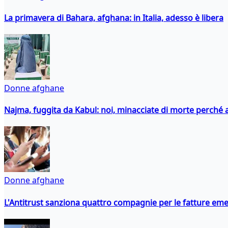
La primavera di Bahara, afghana: in Italia, adesso è libera
Donne afghane
Najma, fuggita da Kabul: noi, minacciate di morte perché a
Donne afghane
L'Antitrust sanziona quattro compagnie per le fatture eme