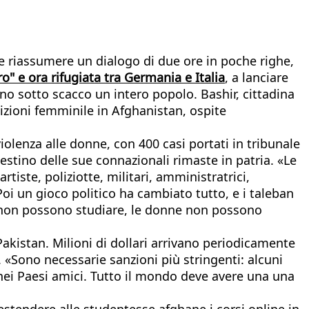
se riassumere un dialogo di due ore in poche righe,
" e ora rifugiata tra Germania e Italia
, a lanciare
no sotto scacco un intero popolo. Bashir, cittadina
izioni femminile in Afghanistan, ospite
olenza alle donne, con 400 casi portati in tribunale
 destino delle sue connazionali rimaste in patria. «Le
iste, poliziotte, militari, amministratrici,
Poi un gioco politico ha cambiato tutto, e i taleban
ze non possono studiare, le donne non possono
 Pakistan. Milioni di dollari arrivano periodicamente
. «Sono necessarie sanzioni più stringenti: alcuni
 nei Paesi amici. Tutto il mondo deve avere una una
tendere alle studentesse afghane i corsi online in