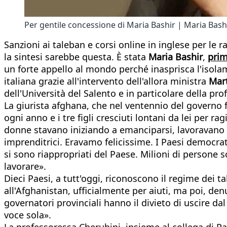
Per gentile concessione di Maria Bashir | Maria Bash
Sanzioni ai taleban e corsi online in inglese per le
la sintesi sarebbe questa. È stata
Maria Bashir
,
prim
un forte appello al mondo perché inasprisca l'isolam
italiana grazie all'intervento dell'allora ministra
Mart
dell'Università del Salento e in particolare della pr
La giurista afghana, che nel ventennio del governo f
ogni anno e i tre figli cresciuti lontani da lei per r
donne stavano iniziando a emanciparsi, lavoravano in
imprenditrici. Eravamo felicissime. I Paesi democrati
si sono riappropriati del Paese. Milioni di persone 
lavorare».
Dieci Paesi, a tutt'oggi, riconoscono il regime dei ta
all'Afghanistan, ufficialmente per aiuti, ma poi, den
governatori provinciali hanno il divieto di uscire 
voce sola».
La professoressa Cherubini, insieme al collega di P