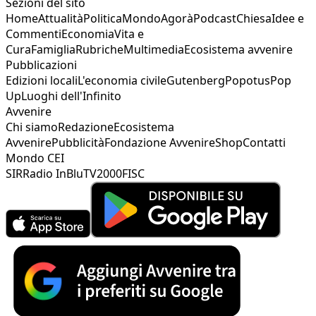
Sezioni del sito
Home
Attualità
Politica
Mondo
Agorà
Podcast
Chiesa
Idee e
Commenti
Economia
Vita e
Cura
Famiglia
Rubriche
Multimedia
Ecosistema avvenire
Pubblicazioni
Edizioni locali
L'economia civile
Gutenberg
Popotus
Pop
Up
Luoghi dell'Infinito
Avvenire
Chi siamo
Redazione
Ecosistema
Avvenire
Pubblicità
Fondazione Avvenire
Shop
Contatti
Mondo CEI
SIR
Radio InBlu
TV2000
FISC