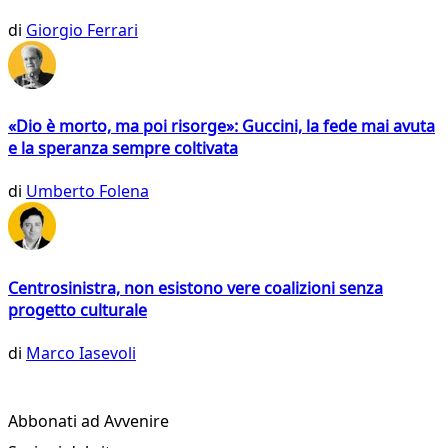
di
Giorgio Ferrari
«Dio è morto, ma poi risorge»: Guccini, la fede mai avuta
e la speranza sempre coltivata
di
Umberto Folena
Centrosinistra, non esistono vere coalizioni senza
progetto culturale
di
Marco Iasevoli
Abbonati ad Avvenire