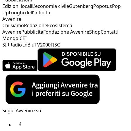
Edizioni locali
L'economia civile
Gutenberg
Popotus
Pop
Up
Luoghi dell'Infinito
Avvenire
Chi siamo
Redazione
Ecosistema
Avvenire
Pubblicità
Fondazione Avvenire
Shop
Contatti
Mondo CEI
SIR
Radio InBlu
TV2000
FISC
Segui Avvenire su