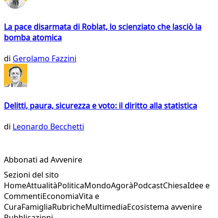
La pace disarmata di Roblat, lo scienziato che lasciò la
bomba atomica
di
Gerolamo Fazzini
Delitti, paura, sicurezza e voto: il diritto alla statistica
di
Leonardo Becchetti
Abbonati ad Avvenire
Sezioni del sito
Home
Attualità
Politica
Mondo
Agorà
Podcast
Chiesa
Idee e
Commenti
Economia
Vita e
Cura
Famiglia
Rubriche
Multimedia
Ecosistema avvenire
Pubblicazioni