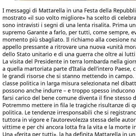
I messaggi di Mattarella in una Festa della Repubbl
mostrato «il suo volto migliore» ha scelto di celebra
sono intravisti i segni di una lenta risalita. Prima u
supremo Garante a farlo, per tutti, come sempre, e
momento più sbagliato. Il richiamo alla coesione na
appello pressante a ritrovare una nuova «unità mor
dello Stato unitario e di una guerra che oltre ai lutt
La visita del Presidente in terra lombarda nella gior
a quella martoriata parte d’Italia dell’intero Paese,
le grandi risorse che si stanno mettendo in campo. 
classe politica in larga misura selezionata nel diba
possono anche indurre – e troppo spesso inducono – 
farsi carico del bene comune diventa il fine stesso de
Potremmo mettere in fila le tragiche risultanze di q
politica. Le tendenze irresponsabili che si registrano
tuttora in vigore e l’autorevolezza stessa delle auto
vittime e per chi ancora lotta fra la vita e la morte 
Una «ferita per tutti», la ha definita Mattarella in