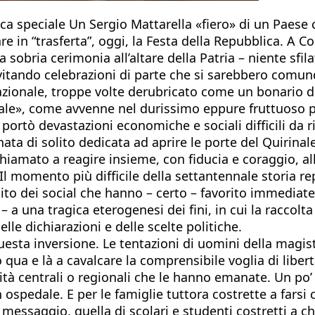
ica speciale Un Sergio Mattarella «fiero» di un Paese
re in “trasferta”, oggi, la Festa della Repubblica. A C
na sobria cerimonia all’altare della Patria – niente sf
vitando celebrazioni di parte che si sarebbero comu
zionale, troppe volte derubricato come un bonario dis
ale», come avvenne nel durissimo eppure fruttuoso pe
i portò devastazioni economiche e sociali difficili da r
nata di solito dedicata ad aprire le porte del Quirinal
 chiamato a reagire insieme, con fiducia e coraggio, a
Il momento più difficile della settantennale storia r
ttito dei social che hanno – certo – favorito immedia
a una tragica eterogenesi dei fini, in cui la raccolt
lle dichiarazioni e delle scelte politiche.
uesta inversione. Le tentazioni di uomini della magist
 qua e là a cavalcare la comprensibile voglia di libert
rità centrali o regionali che le hanno emanate. Un po’
in ospedale. E per le famiglie tuttora costrette a fars
 un messaggio, quella di scolari e studenti costretti