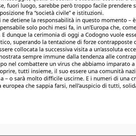
e, fuori luogo, sarebbe però troppo facile prendere sp
osizione fra “società civile” e istituzioni.
 chi ne detiene la responsabilità in questo momento – è
pensabile solo pochi mesi fa, in un’Europa che, come
». E dunque la cerimonia di oggi a Codogno vuole esse
tico, superando la tentazione di forze contrapposte di 
sere collocata la successiva visita a un’assoluta ecc
 mostrata sempre immune dalla tendenza alle contrapp
ampo nel combattere un virus che abbiamo imparato a 
coprire, tutti insieme, il suo essere una comunità naz
ia – o sarà molto difficile uscirne. E i numeri di una 
europea che sappia farsi, nell’auspicio di tutti, solid