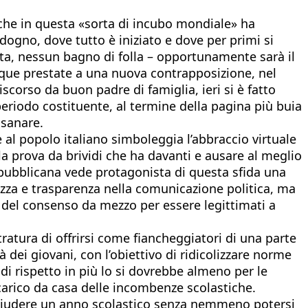
 che in questa «sorta di incubo mondiale» ha
odogno, dove tutto è iniziato e dove per primi si
ilata, nessun bagno di folla – opportunamente sarà il
nque prestate a una nuova contrapposizione, nel
corso da buon padre di famiglia, ieri si è fatto
riodo costituente, al termine della pagina più buia
isanare.
e al popolo italiano simboleggia l’abbraccio virtuale
lla prova da brividi che ha davanti e ausare al meglio
epubblicana vede protagonista di questa sfida una
tezza e trasparenza nella comunicazione politica, ma
a del consenso da mezzo per essere legittimati a
ratura di offrirsi come fiancheggiatori di una parte
à dei giovani, con l’obiettivo di ridicolizzare norme
 di rispetto in più lo si dovrebbe almeno per le
i carico da casa delle incombenze scolastiche.
 a chiudere un anno scolastico senza nemmeno potersi