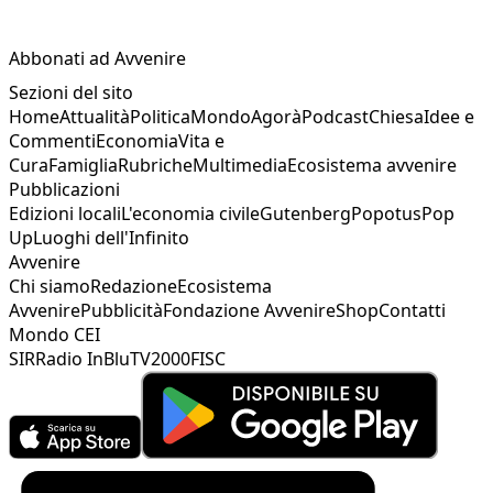
Abbonati ad Avvenire
Sezioni del sito
Home
Attualità
Politica
Mondo
Agorà
Podcast
Chiesa
Idee e
Commenti
Economia
Vita e
Cura
Famiglia
Rubriche
Multimedia
Ecosistema avvenire
Pubblicazioni
Edizioni locali
L'economia civile
Gutenberg
Popotus
Pop
Up
Luoghi dell'Infinito
Avvenire
Chi siamo
Redazione
Ecosistema
Avvenire
Pubblicità
Fondazione Avvenire
Shop
Contatti
Mondo CEI
SIR
Radio InBlu
TV2000
FISC