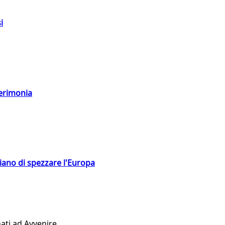
i
cerimonia
hiano di spezzare l'Europa
ati ad Avvenire