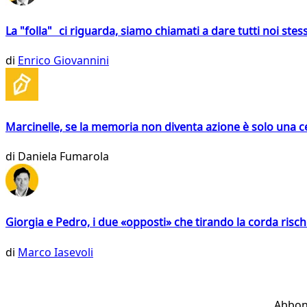
La "folla" ci riguarda, siamo chiamati a dare tutti noi stess
di
Enrico Giovannini
Marcinelle, se la memoria non diventa azione è solo una 
di
Daniela Fumarola
Giorgia e Pedro, i due «opposti» che tirando la corda risc
di
Marco Iasevoli
Abbon