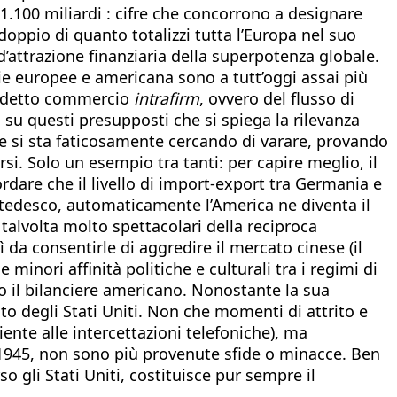
1.100 miliardi : cifre che concorrono a designare
 doppio di quanto totalizzi tutta l’Europa nel suo
d’attrazione finanziaria della superpotenza globale.
omie europee e americana sono a tutt’oggi assai più
siddetto commercio
intrafirm
, ovvero del flusso di
su questi presupposti che si spiega la rilevanza
che si sta faticosamente cercando di varare, provando
i. Solo un esempio tra tanti: per capire meglio, il
ordare che il livello di import-export tra Germania e
 tedesco, automaticamente l’America ne diventa il
talvolta molto spettacolari della reciproca
 da consentirle di aggredire il mercato cinese (il
inori affinità politiche e culturali tra i regimi di
co il bilanciere americano. Nonostante la sua
ito degli Stati Uniti. Non che momenti di attrito e
ente alle intercettazioni telefoniche), ma
l 1945, non sono più provenute sfide o minacce. Ben
 gli Stati Uniti, costituisce pur sempre il