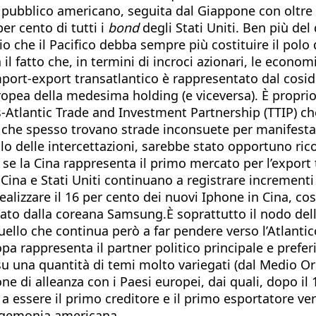
o pubblico americano, seguita dal Giappone con oltre 
per cento di tutti i
bond
degli Stati Uniti. Ben più del
 che il Pacifico debba sempre più costituire il polo 
il fatto che, in termini di incroci azionari, le econ
import-export transatlantico è rappresentato dal co
opea della medesima holding (e viceversa). È proprio 
rans-Atlantic Trade and Investment Partnership (TTIP) 
 che spesso trovano strade inconsuete per manifestars
alo delle intercettazioni, sarebbe stato opportuno ric
 se la Cina rappresenta il primo mercato per l’export
ina e Stati Uniti continuano a registrare incrementi 
lizzare il 16 per cento dei nuovi Iphone in Cina, così
to dalla coreana Samsung.È soprattutto il nodo delle m
quello che continua però a far pendere verso l’Atlanti
opa rappresenta il partner politico principale e prefer
u una quantità di temi molto variegati (dal Medio Ori
ne di alleanza con i Paesi europei, dai quali, dopo i
essere il primo creditore e il primo esportatore verso
) egemonia americana.