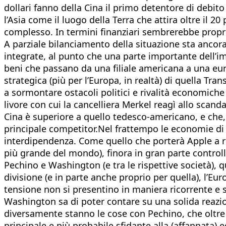
dollari fanno della Cina il primo detentore di debit
l’Asia come il luogo della Terra che attira oltre il 20 
complesso. In termini finanziari sembrerebbe proprio
A parziale bilanciamento della situazione sta ancora 
integrate, al punto che una parte importante dell’
beni che passano da una filiale americana a una eur
strategica (più per l’Europa, in realtà) di quella T
a sormontare ostacoli politici e rivalità economiche
livore con cui la cancelliera Merkel reagì allo scand
Cina è superiore a quello tedesco-americano, e che,
principale competitor.Nel frattempo le economie di C
interdipendenza. Come quello che porterà Apple a rea
più grande del mondo), finora in gran parte controlla
Pechino e Washington (e tra le rispettive società), 
divisione (e in parte anche proprio per quella), l’Eur
tensione non si presentino in maniera ricorrente e s
Washington sa di poter contare su una solida reazio
diversamente stanno le cose con Pechino, che oltre a 
principale e più probabile sfidante alla (affannata