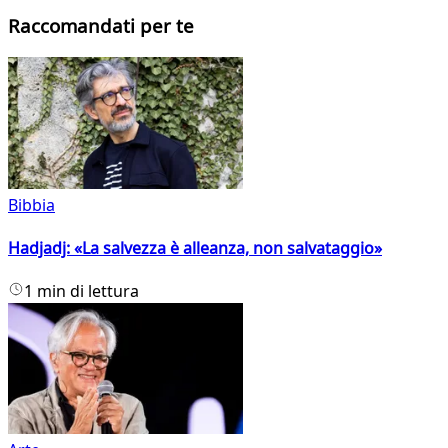
Raccomandati per te
Bibbia
Hadjadj: «La salvezza è alleanza, non salvataggio»
1 min di lettura