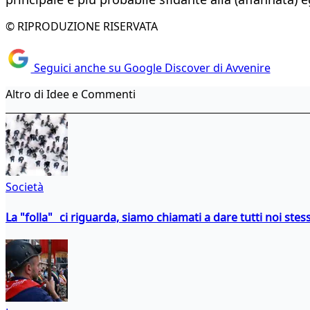
© RIPRODUZIONE RISERVATA
Seguici anche su Google Discover di Avvenire
Altro di Idee e Commenti
Società
La "folla" ci riguarda, siamo chiamati a dare tutti noi stess