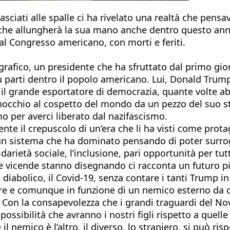
sciati alle spalle ci ha rivelato una realtà che pensa
che allungherà la sua mano anche dentro questo an
 al Congresso americano, con morti e feriti.
rafico, un presidente che ha sfruttato dal primo giorn
ù parti dentro il popolo americano. Lui, Donald Trump, 
 il grande esportatore di democrazia, quante volte ab
inocchio al cospetto del mondo da un pezzo del suo st
o per averci liberato dal nazifascismo.
nte il crepuscolo di un’era che li ha visti come prota
er un sistema che ha dominato pensando di poter sur
darietà sociale, l’inclusione, pari opportunità per tutt
vicende stanno disegnando ci racconta un futuro pie
o diabolico, il Covid-19, senza contare i tanti Trump 
mpre e comunque in funzione di un nemico esterno da 
 Con la consapevolezza che i grandi traguardi del Nove
ossibilità che avranno i nostri figli rispetto a quel
e il nemico è l’altro, il diverso, lo straniero, si può 