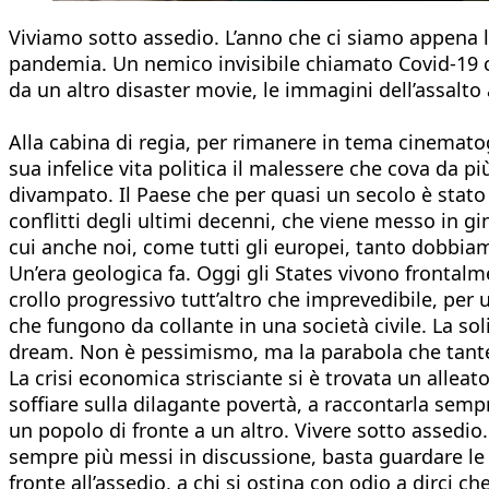
Viviamo sotto assedio. L’anno che ci siamo appena la
pandemia. Un nemico invisibile chiamato Covid-19 
da un altro disaster movie, le immagini dell’assalto
Alla cabina di regia, per rimanere in tema cinematog
sua infelice vita politica il malessere che cova da pi
divampato. Il Paese che per quasi un secolo è stato
conflitti degli ultimi decenni, che viene messo in g
cui anche noi, come tutti gli europei, tanto dobbiam
Un’era geologica fa. Oggi gli States vivono frontalme
crollo progressivo tutt’altro che imprevedibile, p
che fungono da collante in una società civile. La soli
dream. Non è pessimismo, ma la parabola che tante 
La crisi economica strisciante si è trovata un alleat
soffiare sulla dilagante povertà, a raccontarla se
un popolo di fronte a un altro. Vivere sotto assedio.
sempre più messi in discussione, basta guardare le p
fronte all’assedio, a chi si ostina con odio a dirci ch