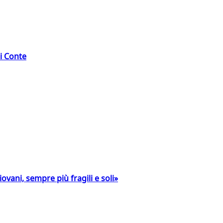
di Conte
ovani, sempre più fragili e soli»