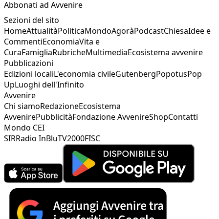
Abbonati ad Avvenire
Sezioni del sito
Home
Attualità
Politica
Mondo
Agorà
Podcast
Chiesa
Idee e
Commenti
Economia
Vita e
Cura
Famiglia
Rubriche
Multimedia
Ecosistema avvenire
Pubblicazioni
Edizioni locali
L'economia civile
Gutenberg
Popotus
Pop
Up
Luoghi dell'Infinito
Avvenire
Chi siamo
Redazione
Ecosistema
Avvenire
Pubblicità
Fondazione Avvenire
Shop
Contatti
Mondo CEI
SIR
Radio InBlu
TV2000
FISC