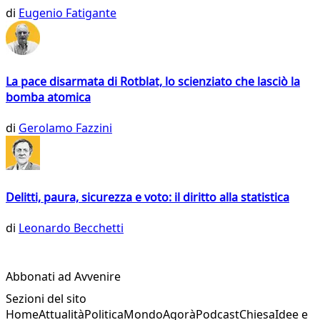
di
Eugenio Fatigante
La pace disarmata di Rotblat, lo scienziato che lasciò la
bomba atomica
di
Gerolamo Fazzini
Delitti, paura, sicurezza e voto: il diritto alla statistica
di
Leonardo Becchetti
Abbonati ad Avvenire
Sezioni del sito
Home
Attualità
Politica
Mondo
Agorà
Podcast
Chiesa
Idee e