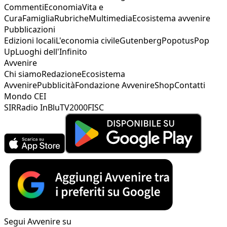
Commenti
Economia
Vita e
Cura
Famiglia
Rubriche
Multimedia
Ecosistema avvenire
Pubblicazioni
Edizioni locali
L'economia civile
Gutenberg
Popotus
Pop
Up
Luoghi dell'Infinito
Avvenire
Chi siamo
Redazione
Ecosistema
Avvenire
Pubblicità
Fondazione Avvenire
Shop
Contatti
Mondo CEI
SIR
Radio InBlu
TV2000
FISC
Segui Avvenire su