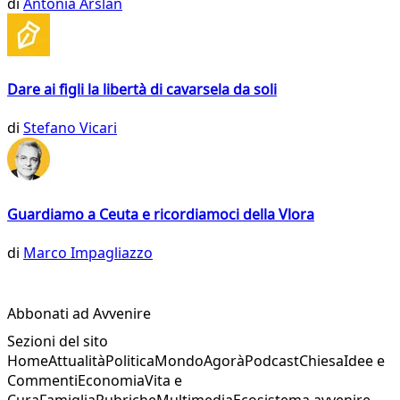
di
Antonia Arslan
Dare ai figli la libertà di cavarsela da soli
di
Stefano Vicari
Guardiamo a Ceuta e ricordiamoci della Vlora
di
Marco Impagliazzo
Abbonati ad Avvenire
Sezioni del sito
Home
Attualità
Politica
Mondo
Agorà
Podcast
Chiesa
Idee e
Commenti
Economia
Vita e
Cura
Famiglia
Rubriche
Multimedia
Ecosistema avvenire