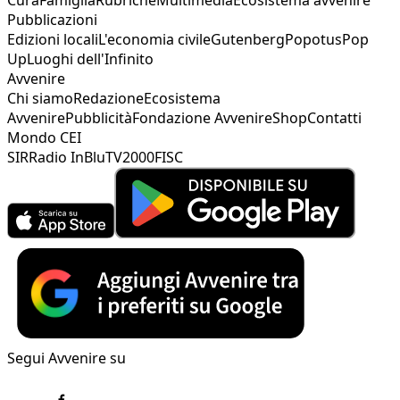
Pubblicazioni
Edizioni locali
L'economia civile
Gutenberg
Popotus
Pop
Up
Luoghi dell'Infinito
Avvenire
Chi siamo
Redazione
Ecosistema
Avvenire
Pubblicità
Fondazione Avvenire
Shop
Contatti
Mondo CEI
SIR
Radio InBlu
TV2000
FISC
Segui Avvenire su