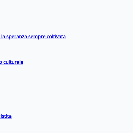
e la speranza sempre coltivata
o culturale
istita