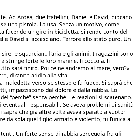
nte. Ad Ardea, due fratellini, Daniel e David, giocano
n sé una pistola. La usa. Senza un motivo, come
a facendo un giro in bicicletta, si rende conto del
el e David si accasciano. Terrore allo stato puro. Un
 sirene squarciano l’aria e gli animi. I ragazzini sono
 stringe forte le loro manine, li coccola, li
tto sarà finito. Poi ce ne andremo al mare, vero?».
ro, diranno addio alla vita.
rma maledetta verso se stesso e fa fuoco. Si saprà che
utti, impazziscono dal dolore e dalla rabbia. Lo
dei “perché” senza perché. Le reazioni si scatenano.
 eventuali responsabili. Se aveva problemi di sanità
Si saprà che già altre volte aveva sparato a vuoto;
da sola quel figlio armato e violento, fu l’unica a
tenti. Un forte senso di rabbia serpeggia fra gli