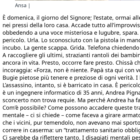
Ansa |
È domenica, il giorno del Signore; l’estate, ormai al
nei pressi della loro casa. Accade tutto all’improv
obbedendo a una voce misteriosa e lugubre, spara. Sa
pericolo. Urla. Lo sconosciuto con la pistola in mano 
incubo. La gente scappa. Grida. Telefona chiedendo 
A raccogliere gli ultimi, strazianti rantoli dei bambin
ancora in vita. Presto, occorre fare presto. Chissà ch
incoraggia: «Forza, non è niente. Papà sta qui con 
Bugie pietose più tenere e preziose di ogni verità. I
L’assassino, intanto, si è barricato in casa. È perico
è un ingegnere informatico di 35 anni, Andrea Pignano
sconcerto non trova requie. Ma perché Andrea ha fat
Com’è possibile? Come possono accadere queste trage
mentale – ci si chiede – come faceva a girare armato?
che i vicini, pur temendolo, non avevano mai sporto
correre in caserma: un “trattamento sanitario obbliga
Ci sarebbe da riflettere tanto. I disagiati mentali p