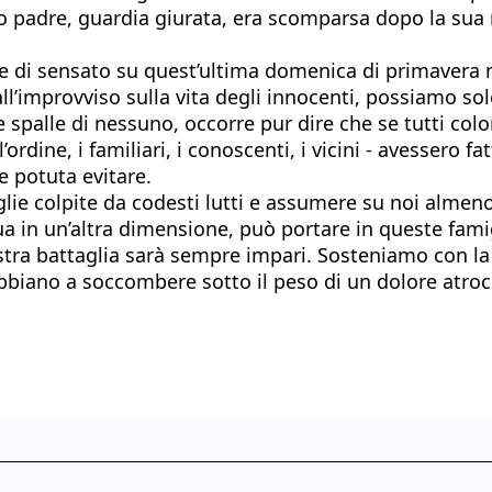
i suo padre, guardia giurata, era scomparsa dopo la s
 di sensato su quest’ultima domenica di primavera ma
all’improvviso sulla vita degli innocenti, possiamo so
e spalle di nessuno, occorre pur dire che se tutti co
ll’ordine, i familiari, i conoscenti, i vicini - avessero 
e potuta evitare.
ie colpite da codesti lutti e assumere su noi almeno 
ua in un’altra dimensione, può portare in queste famigl
ostra battaglia sarà sempre impari. Sosteniamo con la 
bbiano a soccombere sotto il peso di un dolore atroc