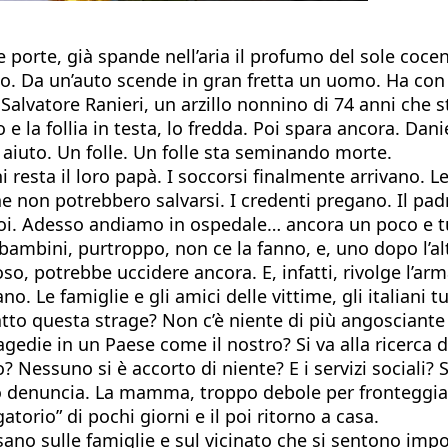
le porte, già spande nell’aria il profumo del sole coce
viso. Da un’auto scende in gran fretta un uomo. Ha co
lvatore Ranieri, un arzillo nonnino di 74 anni che st
e la follia in testa, lo fredda. Poi spara ancora. Dani
aiuto. Un folle. Un folle sta seminando morte.
i resta il loro papà. I soccorsi finalmente arrivano. Le
e non potrebbero salvarsi. I credenti pregano. Il padre
voi. Adesso andiamo in ospedale… ancora un poco e tu
 bambini, purtroppo, non ce la fanno, e, uno dopo l’alt
loso, potrebbe uccidere ancora. E, infatti, rivolge l’a
. Le famiglie e gli amici delle vittime, gli italiani t
to questa strage? Non c’è niente di più angosciante 
die in un Paese come il nostro? Si va alla ricerca di
 Nessuno si è accorto di niente? E i servizi sociali? 
 denuncia. La mamma, troppo debole per fronteggiare 
torio” di pochi giorni e il poi ritorno a casa.
esano sulle famiglie e sul vicinato che si sentono impo