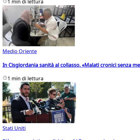
1 min di lettura
Medio Oriente
In Cisgiordania sanità al collasso. «Malati cronici senza med
1 min di lettura
Stati Uniti