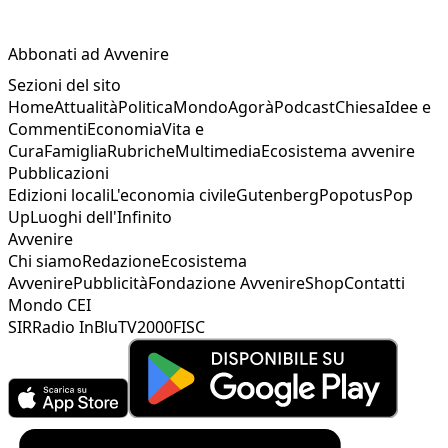
Abbonati ad Avvenire
Sezioni del sito
Home
Attualità
Politica
Mondo
Agorà
Podcast
Chiesa
Idee e
Commenti
Economia
Vita e
Cura
Famiglia
Rubriche
Multimedia
Ecosistema avvenire
Pubblicazioni
Edizioni locali
L'economia civile
Gutenberg
Popotus
Pop
Up
Luoghi dell'Infinito
Avvenire
Chi siamo
Redazione
Ecosistema
Avvenire
Pubblicità
Fondazione Avvenire
Shop
Contatti
Mondo CEI
SIR
Radio InBlu
TV2000
FISC