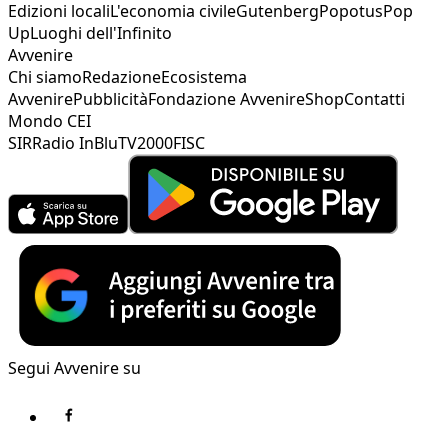
Edizioni locali
L'economia civile
Gutenberg
Popotus
Pop
Up
Luoghi dell'Infinito
Avvenire
Chi siamo
Redazione
Ecosistema
Avvenire
Pubblicità
Fondazione Avvenire
Shop
Contatti
Mondo CEI
SIR
Radio InBlu
TV2000
FISC
Segui Avvenire su