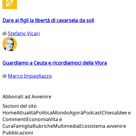
Dare ai figli la libertà di cavarsela da soli
di
Stefano Vicari
Guardiamo a Ceuta e ricordiamoci della Vlora
di
Marco Impagliazzo
Abbonati ad Avvenire
Sezioni del sito
Home
Attualità
Politica
Mondo
Agorà
Podcast
Chiesa
Idee e
Commenti
Economia
Vita e
Cura
Famiglia
Rubriche
Multimedia
Ecosistema avvenire
Pubblicazioni