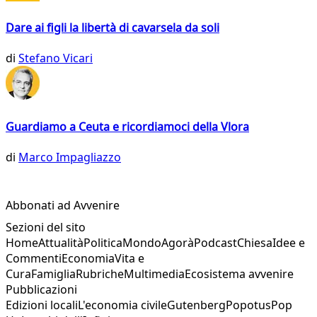
Dare ai figli la libertà di cavarsela da soli
di
Stefano Vicari
Guardiamo a Ceuta e ricordiamoci della Vlora
di
Marco Impagliazzo
Abbonati ad Avvenire
Sezioni del sito
Home
Attualità
Politica
Mondo
Agorà
Podcast
Chiesa
Idee e
Commenti
Economia
Vita e
Cura
Famiglia
Rubriche
Multimedia
Ecosistema avvenire
Pubblicazioni
Edizioni locali
L'economia civile
Gutenberg
Popotus
Pop