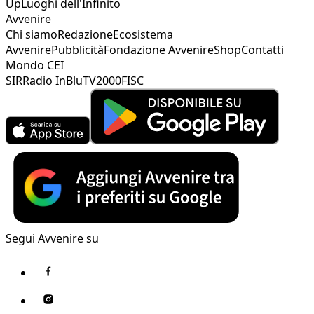
Up
Luoghi dell'Infinito
Avvenire
Chi siamo
Redazione
Ecosistema
Avvenire
Pubblicità
Fondazione Avvenire
Shop
Contatti
Mondo CEI
SIR
Radio InBlu
TV2000
FISC
Segui Avvenire su