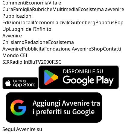
Commenti
Economia
Vita e
Cura
Famiglia
Rubriche
Multimedia
Ecosistema avvenire
Pubblicazioni
Edizioni locali
L'economia civile
Gutenberg
Popotus
Pop
Up
Luoghi dell'Infinito
Avvenire
Chi siamo
Redazione
Ecosistema
Avvenire
Pubblicità
Fondazione Avvenire
Shop
Contatti
Mondo CEI
SIR
Radio InBlu
TV2000
FISC
Segui Avvenire su