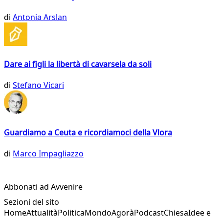
di
Antonia Arslan
Dare ai figli la libertà di cavarsela da soli
di
Stefano Vicari
Guardiamo a Ceuta e ricordiamoci della Vlora
di
Marco Impagliazzo
Abbonati ad Avvenire
Sezioni del sito
Home
Attualità
Politica
Mondo
Agorà
Podcast
Chiesa
Idee e