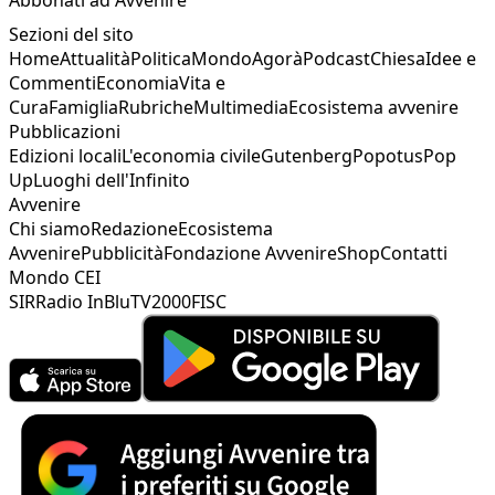
Sezioni del sito
Home
Attualità
Politica
Mondo
Agorà
Podcast
Chiesa
Idee e
Commenti
Economia
Vita e
Cura
Famiglia
Rubriche
Multimedia
Ecosistema avvenire
Pubblicazioni
Edizioni locali
L'economia civile
Gutenberg
Popotus
Pop
Up
Luoghi dell'Infinito
Avvenire
Chi siamo
Redazione
Ecosistema
Avvenire
Pubblicità
Fondazione Avvenire
Shop
Contatti
Mondo CEI
SIR
Radio InBlu
TV2000
FISC