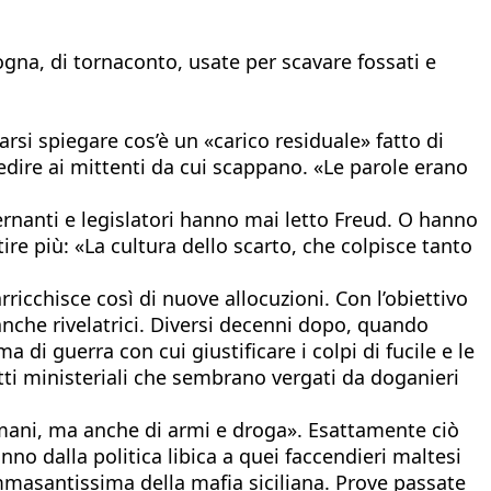
gna, di tornaconto, usate per scavare fossati e
rsi spiegare cos’è un «carico residuale» fatto di
edire ai mittenti da cui scappano. «Le parole erano
ernanti e legislatori hanno mai letto Freud. O hanno
re più: «La cultura dello scarto, che colpisce tanto
rricchisce così di nuove allocuzioni. Con l’obiettivo
anche rivelatrici. Diversi decenni dopo, quando
 di guerra con cui giustificare i colpi di fucile e le
itti ministeriali che sembrano vergati da doganieri
i umani, ma anche di armi e droga». Esattamente ciò
o dalla politica libica a quei faccendieri maltesi
ammasantissima della mafia siciliana. Prove passate