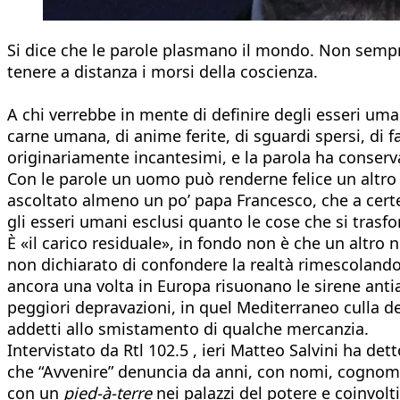
Si dice che le parole plasmano il mondo. Non sempre
tenere a distanza i morsi della coscienza.
A chi verrebbe in mente di definire degli esseri uman
carne umana, di anime ferite, di sguardi spersi, di 
originariamente incantesimi, e la parola ha conser
Con le parole un uomo può renderne felice un altro 
ascoltato almeno un po’ papa Francesco, che a certe 
gli esseri umani esclusi quanto le cose che si tras
È «il carico residuale», in fondo non è che un altro 
non dichiarato di confondere la realtà rimescolando 
ancora una volta in Europa risuonano le sirene antiaer
peggiori depravazioni, in quel Mediterraneo culla de
addetti allo smistamento di qualche mercanzia.
Intervistato da Rtl 102.5 , ieri Matteo Salvini ha de
che “Avvenire” denuncia da anni, con nomi, cognomi, 
con un
pied-à-terre
nei palazzi del potere e coinvol