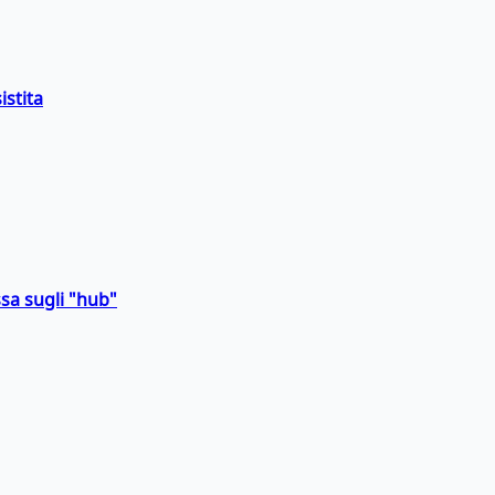
istita
sa sugli "hub"