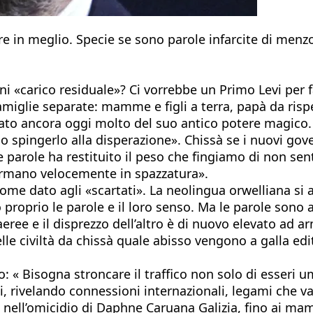
 in meglio. Specie se sono parole infarcite di menzo
i «carico residuale»? Ci vorrebbe un Primo Levi per fa
famiglie separate: mamme e figli a terra, papà da risp
vato ancora oggi molto del suo antico potere magico.
o spingerlo alla disperazione». Chissà se i nuovi gov
parole ha restituito il peso che fingiamo di non senti
formano velocemente in spazzatura».
nome dato agli «scartati». La neolingua orwelliana si a
proprio le parole e il loro senso. Ma le parole sono 
ee e il disprezzo dell’altro è di nuovo elevato ad arma
lle civiltà da chissà quale abisso vengono a galla ed
tto: « Bisogna stroncare il traffico non solo di esser
rivelando connessioni internazionali, legami che vann
ti nell’omicidio di Daphne Caruana Galizia, fino ai m