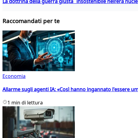
La dottrina della guerra giusta insostenibile nell’era nucl
Raccomandati per te
Economia
Allarme sugli agenti IA: «Così hanno ingannato l'essere 
1 min di lettura