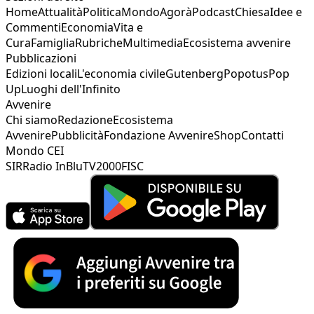
Home
Attualità
Politica
Mondo
Agorà
Podcast
Chiesa
Idee e
Commenti
Economia
Vita e
Cura
Famiglia
Rubriche
Multimedia
Ecosistema avvenire
Pubblicazioni
Edizioni locali
L'economia civile
Gutenberg
Popotus
Pop
Up
Luoghi dell'Infinito
Avvenire
Chi siamo
Redazione
Ecosistema
Avvenire
Pubblicità
Fondazione Avvenire
Shop
Contatti
Mondo CEI
SIR
Radio InBlu
TV2000
FISC