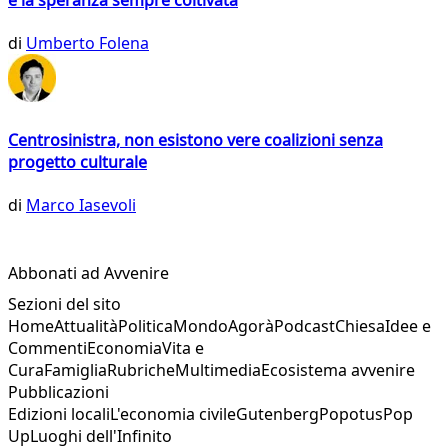
e la speranza sempre coltivata
di
Umberto Folena
Centrosinistra, non esistono vere coalizioni senza
progetto culturale
di
Marco Iasevoli
Abbonati ad Avvenire
Sezioni del sito
Home
Attualità
Politica
Mondo
Agorà
Podcast
Chiesa
Idee e
Commenti
Economia
Vita e
Cura
Famiglia
Rubriche
Multimedia
Ecosistema avvenire
Pubblicazioni
Edizioni locali
L'economia civile
Gutenberg
Popotus
Pop
Up
Luoghi dell'Infinito