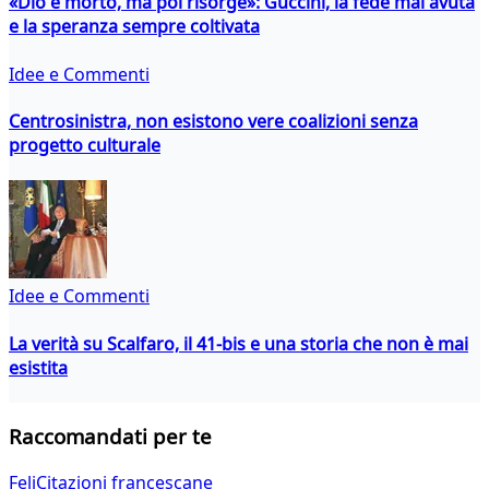
«Dio è morto, ma poi risorge»: Guccini, la fede mai avuta
e la speranza sempre coltivata
Idee e Commenti
Centrosinistra, non esistono vere coalizioni senza
progetto culturale
Idee e Commenti
La verità su Scalfaro, il 41-bis e una storia che non è mai
esistita
Raccomandati per te
FeliCitazioni francescane