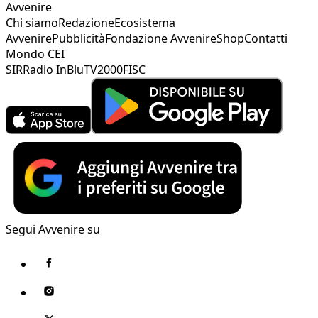
Avvenire
Chi siamo
Redazione
Ecosistema
Avvenire
Pubblicità
Fondazione Avvenire
Shop
Contatti
Mondo CEI
SIR
Radio InBlu
TV2000
FISC
Segui Avvenire su