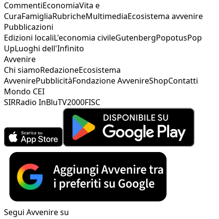
Commenti
Economia
Vita e
Cura
Famiglia
Rubriche
Multimedia
Ecosistema avvenire
Pubblicazioni
Edizioni locali
L'economia civile
Gutenberg
Popotus
Pop
Up
Luoghi dell'Infinito
Avvenire
Chi siamo
Redazione
Ecosistema
Avvenire
Pubblicità
Fondazione Avvenire
Shop
Contatti
Mondo CEI
SIR
Radio InBlu
TV2000
FISC
Segui Avvenire su