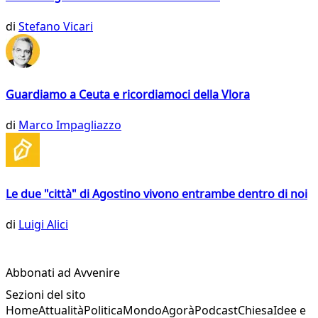
di
Stefano Vicari
Guardiamo a Ceuta e ricordiamoci della Vlora
di
Marco Impagliazzo
Le due "città" di Agostino vivono entrambe dentro di noi
di
Luigi Alici
Abbonati ad Avvenire
Sezioni del sito
Home
Attualità
Politica
Mondo
Agorà
Podcast
Chiesa
Idee e