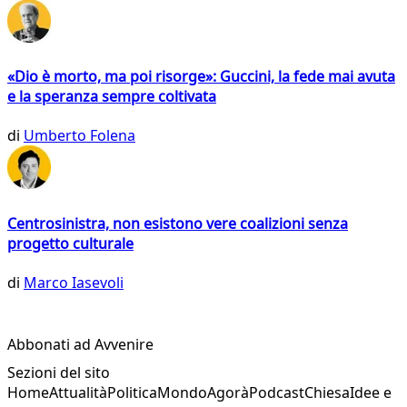
«Dio è morto, ma poi risorge»: Guccini, la fede mai avuta
e la speranza sempre coltivata
di
Umberto Folena
Centrosinistra, non esistono vere coalizioni senza
progetto culturale
di
Marco Iasevoli
Abbonati ad Avvenire
Sezioni del sito
Home
Attualità
Politica
Mondo
Agorà
Podcast
Chiesa
Idee e