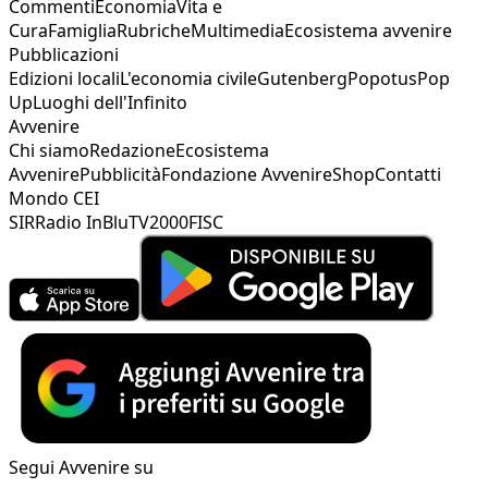
Commenti
Economia
Vita e
Cura
Famiglia
Rubriche
Multimedia
Ecosistema avvenire
Pubblicazioni
Edizioni locali
L'economia civile
Gutenberg
Popotus
Pop
Up
Luoghi dell'Infinito
Avvenire
Chi siamo
Redazione
Ecosistema
Avvenire
Pubblicità
Fondazione Avvenire
Shop
Contatti
Mondo CEI
SIR
Radio InBlu
TV2000
FISC
Segui Avvenire su