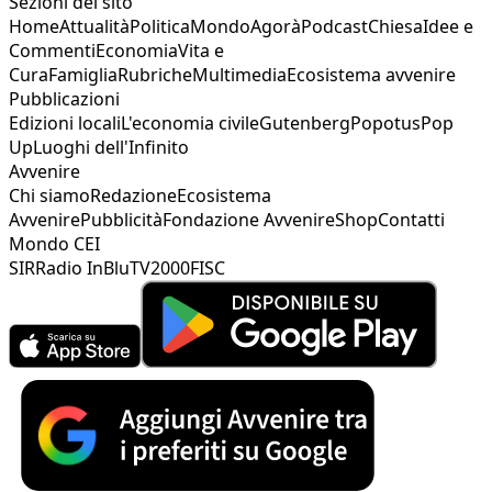
Sezioni del sito
Home
Attualità
Politica
Mondo
Agorà
Podcast
Chiesa
Idee e
Commenti
Economia
Vita e
Cura
Famiglia
Rubriche
Multimedia
Ecosistema avvenire
Pubblicazioni
Edizioni locali
L'economia civile
Gutenberg
Popotus
Pop
Up
Luoghi dell'Infinito
Avvenire
Chi siamo
Redazione
Ecosistema
Avvenire
Pubblicità
Fondazione Avvenire
Shop
Contatti
Mondo CEI
SIR
Radio InBlu
TV2000
FISC