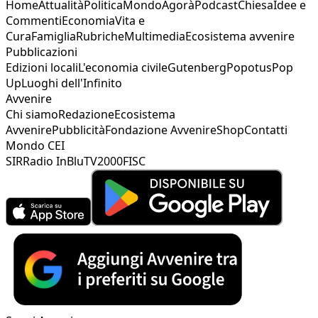
Home
Attualità
Politica
Mondo
Agorà
Podcast
Chiesa
Idee e
Commenti
Economia
Vita e
Cura
Famiglia
Rubriche
Multimedia
Ecosistema avvenire
Pubblicazioni
Edizioni locali
L'economia civile
Gutenberg
Popotus
Pop
Up
Luoghi dell'Infinito
Avvenire
Chi siamo
Redazione
Ecosistema
Avvenire
Pubblicità
Fondazione Avvenire
Shop
Contatti
Mondo CEI
SIR
Radio InBlu
TV2000
FISC