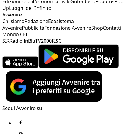
Edizioni locali
L'economia civile
Gutenberg
Popotus
Pop
Up
Luoghi dell'Infinito
Avvenire
Chi siamo
Redazione
Ecosistema
Avvenire
Pubblicità
Fondazione Avvenire
Shop
Contatti
Mondo CEI
SIR
Radio InBlu
TV2000
FISC
Segui Avvenire su