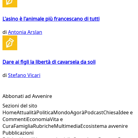
L'asino è l'animale più francescano di tutti
di
Antonia Arslan
Dare ai figli la libertà di cavarsela da soli
di
Stefano Vicari
Abbonati ad Avvenire
Sezioni del sito
Home
Attualità
Politica
Mondo
Agorà
Podcast
Chiesa
Idee e
Commenti
Economia
Vita e
Cura
Famiglia
Rubriche
Multimedia
Ecosistema avvenire
Pubblicazioni