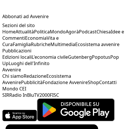
Abbonati ad Avvenire
Sezioni del sito
Home
Attualità
Politica
Mondo
Agorà
Podcast
Chiesa
Idee e
Commenti
Economia
Vita e
Cura
Famiglia
Rubriche
Multimedia
Ecosistema avvenire
Pubblicazioni
Edizioni locali
L'economia civile
Gutenberg
Popotus
Pop
Up
Luoghi dell'Infinito
Avvenire
Chi siamo
Redazione
Ecosistema
Avvenire
Pubblicità
Fondazione Avvenire
Shop
Contatti
Mondo CEI
SIR
Radio InBlu
TV2000
FISC