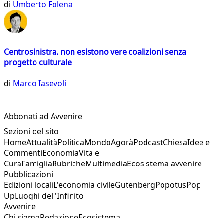
di
Umberto Folena
Centrosinistra, non esistono vere coalizioni senza
progetto culturale
di
Marco Iasevoli
Abbonati ad Avvenire
Sezioni del sito
Home
Attualità
Politica
Mondo
Agorà
Podcast
Chiesa
Idee e
Commenti
Economia
Vita e
Cura
Famiglia
Rubriche
Multimedia
Ecosistema avvenire
Pubblicazioni
Edizioni locali
L'economia civile
Gutenberg
Popotus
Pop
Up
Luoghi dell'Infinito
Avvenire
Chi siamo
Redazione
Ecosistema