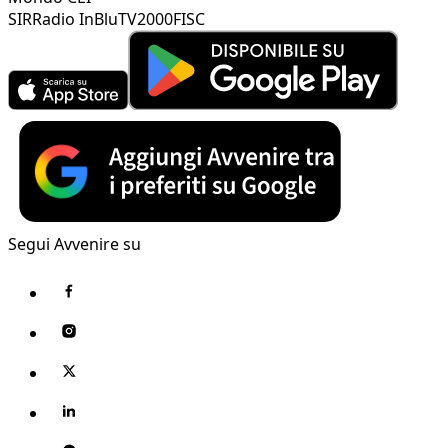
SIR
Radio InBlu
TV2000
FISC
Segui Avvenire su