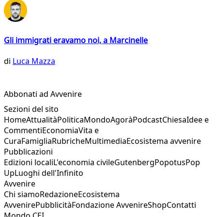
Gli immigrati eravamo noi, a Marcinelle
di
Luca Mazza
Abbonati ad Avvenire
Sezioni del sito
Home
Attualità
Politica
Mondo
Agorà
Podcast
Chiesa
Idee e
Commenti
Economia
Vita e
Cura
Famiglia
Rubriche
Multimedia
Ecosistema avvenire
Pubblicazioni
Edizioni locali
L'economia civile
Gutenberg
Popotus
Pop
Up
Luoghi dell'Infinito
Avvenire
Chi siamo
Redazione
Ecosistema
Avvenire
Pubblicità
Fondazione Avvenire
Shop
Contatti
Mondo CEI