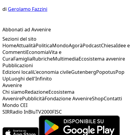
di
Gerolamo Fazzini
Abbonati ad Avvenire
Sezioni del sito
Home
Attualità
Politica
Mondo
Agorà
Podcast
Chiesa
Idee e
Commenti
Economia
Vita e
Cura
Famiglia
Rubriche
Multimedia
Ecosistema avvenire
Pubblicazioni
Edizioni locali
L'economia civile
Gutenberg
Popotus
Pop
Up
Luoghi dell'Infinito
Avvenire
Chi siamo
Redazione
Ecosistema
Avvenire
Pubblicità
Fondazione Avvenire
Shop
Contatti
Mondo CEI
SIR
Radio InBlu
TV2000
FISC