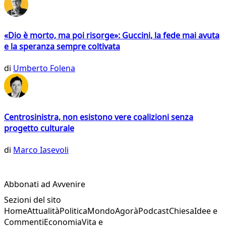
«Dio è morto, ma poi risorge»: Guccini, la fede mai avuta
e la speranza sempre coltivata
di
Umberto Folena
Centrosinistra, non esistono vere coalizioni senza
progetto culturale
di
Marco Iasevoli
Abbonati ad Avvenire
Sezioni del sito
Home
Attualità
Politica
Mondo
Agorà
Podcast
Chiesa
Idee e
Commenti
Economia
Vita e