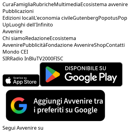
Cura
Famiglia
Rubriche
Multimedia
Ecosistema avvenire
Pubblicazioni
Edizioni locali
L'economia civile
Gutenberg
Popotus
Pop
Up
Luoghi dell'Infinito
Avvenire
Chi siamo
Redazione
Ecosistema
Avvenire
Pubblicità
Fondazione Avvenire
Shop
Contatti
Mondo CEI
SIR
Radio InBlu
TV2000
FISC
Segui Avvenire su