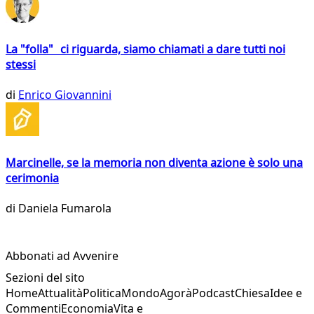
La "folla" ci riguarda, siamo chiamati a dare tutti noi
stessi
di
Enrico Giovannini
Marcinelle, se la memoria non diventa azione è solo una
cerimonia
di
Daniela Fumarola
Abbonati ad Avvenire
Sezioni del sito
Home
Attualità
Politica
Mondo
Agorà
Podcast
Chiesa
Idee e
Commenti
Economia
Vita e