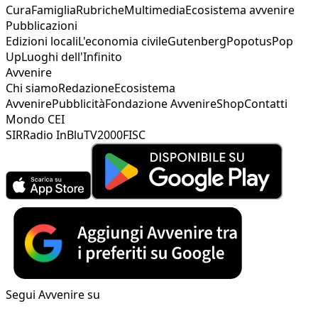
Cura
Famiglia
Rubriche
Multimedia
Ecosistema avvenire
Pubblicazioni
Edizioni locali
L'economia civile
Gutenberg
Popotus
Pop
Up
Luoghi dell'Infinito
Avvenire
Chi siamo
Redazione
Ecosistema
Avvenire
Pubblicità
Fondazione Avvenire
Shop
Contatti
Mondo CEI
SIR
Radio InBlu
TV2000
FISC
Segui Avvenire su