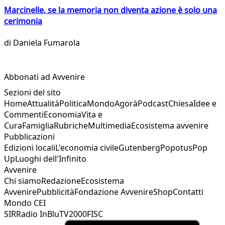
Marcinelle, se la memoria non diventa azione è solo una
cerimonia
di
Daniela Fumarola
Abbonati ad Avvenire
Sezioni del sito
Home
Attualità
Politica
Mondo
Agorà
Podcast
Chiesa
Idee e
Commenti
Economia
Vita e
Cura
Famiglia
Rubriche
Multimedia
Ecosistema avvenire
Pubblicazioni
Edizioni locali
L'economia civile
Gutenberg
Popotus
Pop
Up
Luoghi dell'Infinito
Avvenire
Chi siamo
Redazione
Ecosistema
Avvenire
Pubblicità
Fondazione Avvenire
Shop
Contatti
Mondo CEI
SIR
Radio InBlu
TV2000
FISC