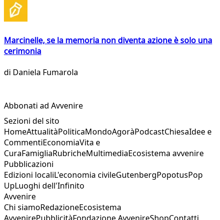
Marcinelle, se la memoria non diventa azione è solo una
cerimonia
di
Daniela Fumarola
Abbonati ad Avvenire
Sezioni del sito
Home
Attualità
Politica
Mondo
Agorà
Podcast
Chiesa
Idee e
Commenti
Economia
Vita e
Cura
Famiglia
Rubriche
Multimedia
Ecosistema avvenire
Pubblicazioni
Edizioni locali
L'economia civile
Gutenberg
Popotus
Pop
Up
Luoghi dell'Infinito
Avvenire
Chi siamo
Redazione
Ecosistema
Avvenire
Pubblicità
Fondazione Avvenire
Shop
Contatti