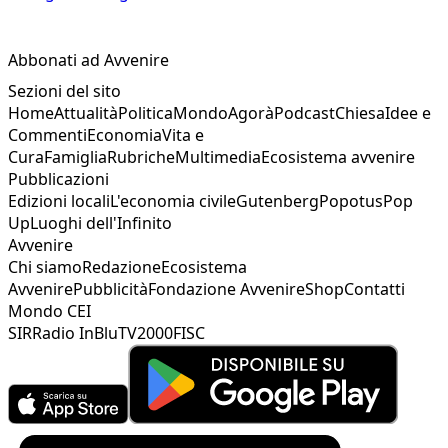
Abbonati ad Avvenire
Sezioni del sito
Home
Attualità
Politica
Mondo
Agorà
Podcast
Chiesa
Idee e
Commenti
Economia
Vita e
Cura
Famiglia
Rubriche
Multimedia
Ecosistema avvenire
Pubblicazioni
Edizioni locali
L'economia civile
Gutenberg
Popotus
Pop
Up
Luoghi dell'Infinito
Avvenire
Chi siamo
Redazione
Ecosistema
Avvenire
Pubblicità
Fondazione Avvenire
Shop
Contatti
Mondo CEI
SIR
Radio InBlu
TV2000
FISC