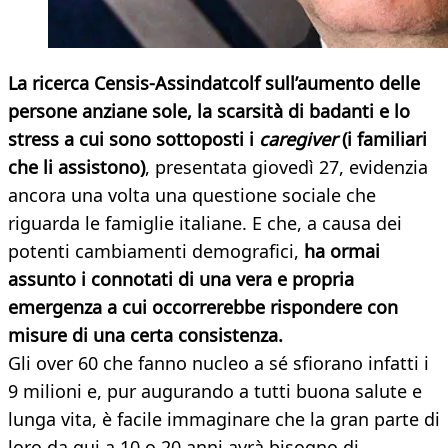
La ricerca Censis-Assindatcolf sull’aumento delle
persone anziane sole, la scarsità di badanti e lo
stress a cui sono sottoposti i
caregiver
(i familiari
che li assistono)
, presentata giovedì 27, evidenzia
ancora una volta una questione sociale che
riguarda le famiglie italiane. E che, a causa dei
potenti cambiamenti demografici,
ha ormai
assunto i connotati di una vera e propria
emergenza a cui occorrerebbe rispondere con
misure di una certa consistenza.
Gli over 60 che fanno nucleo a sé sfiorano infatti i
9 milioni e, pur augurando a tutti buona salute e
lunga vita, è facile immaginare che la gran parte di
loro da qui a 10 o 20 anni avrà bisogno di