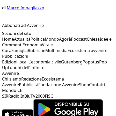
di
Marco Impagliazzo
Abbonati ad Avvenire
Sezioni del sito
Home
Attualità
Politica
Mondo
Agorà
Podcast
Chiesa
Idee e
Commenti
Economia
Vita e
Cura
Famiglia
Rubriche
Multimedia
Ecosistema avvenire
Pubblicazioni
Edizioni locali
L'economia civile
Gutenberg
Popotus
Pop
Up
Luoghi dell'Infinito
Avvenire
Chi siamo
Redazione
Ecosistema
Avvenire
Pubblicità
Fondazione Avvenire
Shop
Contatti
Mondo CEI
SIR
Radio InBlu
TV2000
FISC