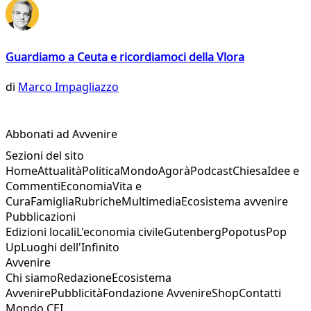
Guardiamo a Ceuta e ricordiamoci della Vlora
di
Marco Impagliazzo
Abbonati ad Avvenire
Sezioni del sito
Home
Attualità
Politica
Mondo
Agorà
Podcast
Chiesa
Idee e
Commenti
Economia
Vita e
Cura
Famiglia
Rubriche
Multimedia
Ecosistema avvenire
Pubblicazioni
Edizioni locali
L'economia civile
Gutenberg
Popotus
Pop
Up
Luoghi dell'Infinito
Avvenire
Chi siamo
Redazione
Ecosistema
Avvenire
Pubblicità
Fondazione Avvenire
Shop
Contatti
Mondo CEI