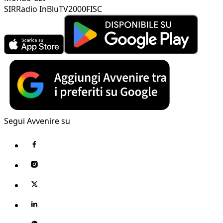
SIR
Radio InBlu
TV2000
FISC
Segui Avvenire su