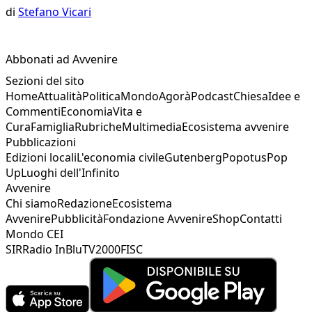
di
Stefano Vicari
Abbonati ad Avvenire
Sezioni del sito
Home
Attualità
Politica
Mondo
Agorà
Podcast
Chiesa
Idee e
Commenti
Economia
Vita e
Cura
Famiglia
Rubriche
Multimedia
Ecosistema avvenire
Pubblicazioni
Edizioni locali
L'economia civile
Gutenberg
Popotus
Pop
Up
Luoghi dell'Infinito
Avvenire
Chi siamo
Redazione
Ecosistema
Avvenire
Pubblicità
Fondazione Avvenire
Shop
Contatti
Mondo CEI
SIR
Radio InBlu
TV2000
FISC