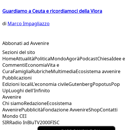
Guardiamo a Ceuta e ricordiamoci della Vlora
di
Marco Impagliazzo
Abbonati ad Avvenire
Sezioni del sito
Home
Attualità
Politica
Mondo
Agorà
Podcast
Chiesa
Idee e
Commenti
Economia
Vita e
Cura
Famiglia
Rubriche
Multimedia
Ecosistema avvenire
Pubblicazioni
Edizioni locali
L'economia civile
Gutenberg
Popotus
Pop
Up
Luoghi dell'Infinito
Avvenire
Chi siamo
Redazione
Ecosistema
Avvenire
Pubblicità
Fondazione Avvenire
Shop
Contatti
Mondo CEI
SIR
Radio InBlu
TV2000
FISC