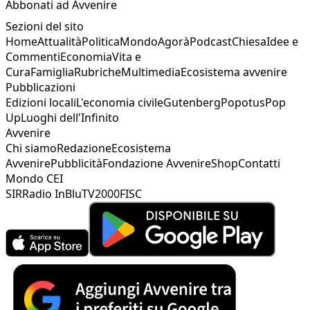
Abbonati ad Avvenire
Sezioni del sito
Home
Attualità
Politica
Mondo
Agorà
Podcast
Chiesa
Idee e
Commenti
Economia
Vita e
Cura
Famiglia
Rubriche
Multimedia
Ecosistema avvenire
Pubblicazioni
Edizioni locali
L'economia civile
Gutenberg
Popotus
Pop
Up
Luoghi dell'Infinito
Avvenire
Chi siamo
Redazione
Ecosistema
Avvenire
Pubblicità
Fondazione Avvenire
Shop
Contatti
Mondo CEI
SIR
Radio InBlu
TV2000
FISC