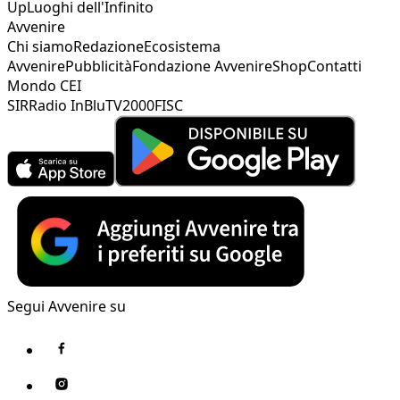
Up
Luoghi dell'Infinito
Avvenire
Chi siamo
Redazione
Ecosistema
Avvenire
Pubblicità
Fondazione Avvenire
Shop
Contatti
Mondo CEI
SIR
Radio InBlu
TV2000
FISC
Segui Avvenire su