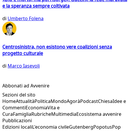
e la speranza sempre coltivata
di
Umberto Folena
Centrosinistra, non esistono vere coalizioni senza
progetto culturale
di
Marco Iasevoli
Abbonati ad Avvenire
Sezioni del sito
Home
Attualità
Politica
Mondo
Agorà
Podcast
Chiesa
Idee e
Commenti
Economia
Vita e
Cura
Famiglia
Rubriche
Multimedia
Ecosistema avvenire
Pubblicazioni
Edizioni locali
L'economia civile
Gutenberg
Popotus
Pop