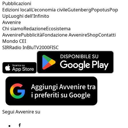
Pubblicazioni
Edizioni locali
L'economia civile
Gutenberg
Popotus
Pop
Up
Luoghi dell'Infinito
Avvenire
Chi siamo
Redazione
Ecosistema
Avvenire
Pubblicità
Fondazione Avvenire
Shop
Contatti
Mondo CEI
SIR
Radio InBlu
TV2000
FISC
Segui Avvenire su