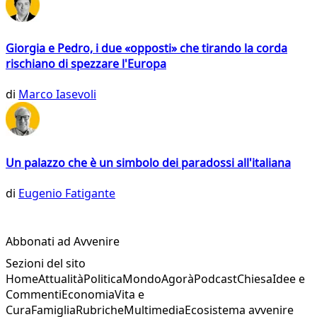
Giorgia e Pedro, i due «opposti» che tirando la corda
rischiano di spezzare l'Europa
di
Marco Iasevoli
Un palazzo che è un simbolo dei paradossi all'italiana
di
Eugenio Fatigante
Abbonati ad Avvenire
Sezioni del sito
Home
Attualità
Politica
Mondo
Agorà
Podcast
Chiesa
Idee e
Commenti
Economia
Vita e
Cura
Famiglia
Rubriche
Multimedia
Ecosistema avvenire